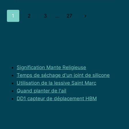
MET
UN
Navigation
Page
1
2
3
…
27
MELON
POUR
de
suivante
GROSSIR
?
page
PATIENCE,
SOINS
Les articles les plus lus
ET
SOLEIL
AU
Signification Mante Religieuse
MENU
Temps de séchage d'un joint de silicone
Utilisation de la lessive Saint Marc
Quand planter de l'ail
DD1 capteur de déplacement HBM