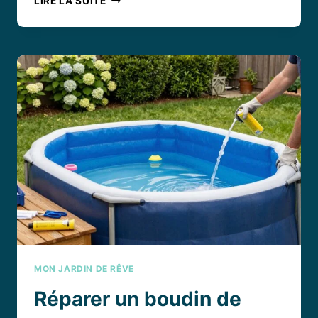
LIRE LA SUITE
DE
TRACE
DE
CHLORE
SUR
BANDELETTE
:
QUE
FAIRE
QUAND
LE
TEST
PISCINE
RESTE
BLANC ?
MON JARDIN DE RÊVE
Réparer un boudin de