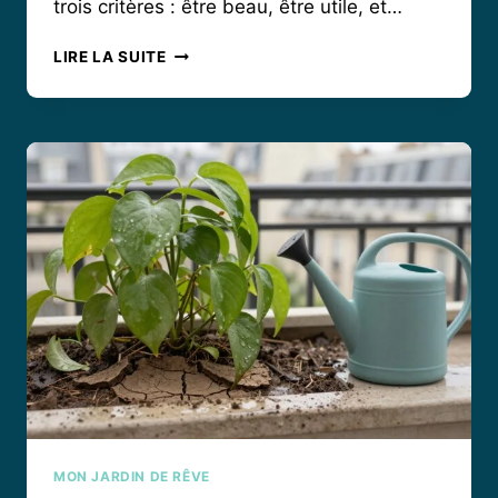
trois critères : être beau, être utile, et…
COMMENT
LIRE LA SUITE
INTÉGRER
UNE
MACHINE
À
EAU
GAZEUSE
DANS
UNE
CUISINE
MODERNE
ET
ÉCORESPONSABLE
?
MON JARDIN DE RÊVE