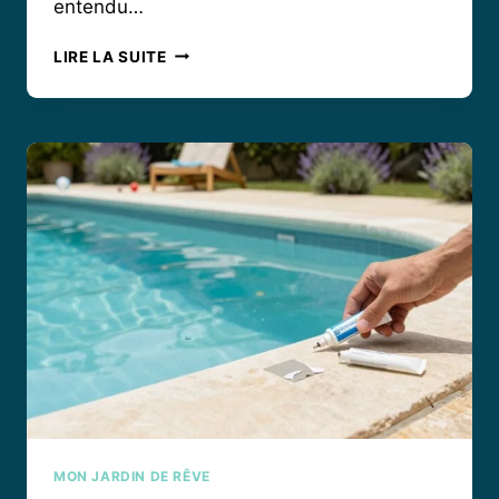
entendu…
COLMATEUR
LIRE LA SUITE
DE
FUITE
PISCINE
AVIS
:
CE
QU’IL
FAUT
VRAIMENT
SAVOIR
AVANT
DE
PLONGER
MON JARDIN DE RÊVE