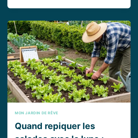
CHOISIR
UNE
CHAISE
DE
BUREAU
ADAPTÉE
À
SON
INTÉRIEUR
ET
À
SON
QUOTIDIEN
MON JARDIN DE RÊVE
Quand repiquer les