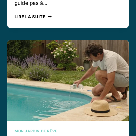
guide pas à…
COMMENT
LIRE LA SUITE
DÉMONTER
UNE
LAME
DE
TONDEUSE
GRIPPÉE
SANS
STRESS
ET
SANS
BOBO
?
MON JARDIN DE RÊVE