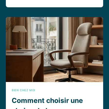
GRILLON
DANS
LA
MAISON :
SIGNIFICATION,
CROYANCES
ET
EXPLICATIONS
CONCRÈTES
BIEN CHEZ MOI
Comment choisir une