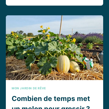
REPIQUER
LES
SALADES
AVEC
LA
LUNE
:
CONSEILS
PRATIQUES
POUR
UN
POTAGER
RÉUSSI
MON JARDIN DE RÊVE
Combien de temps met
un melon pour grossir ?