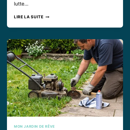
lutte…
STOPPER
LIRE LA SUITE
LA
CHENILLE
VERTE
SUR
LES
TOMATES
:
TOUTES
LES
ASTUCES
NATURELLES
POUR
PROTÉGER
VOTRE
POTAGER
MON JARDIN DE RÊVE