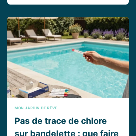
POUR
FUITE
PISCINE
LINER
:
MIRACLE
OU
SIMPLE
DÉPANNAGE ?
MON JARDIN DE RÊVE
Pas de trace de chlore
sur bandelette : que faire