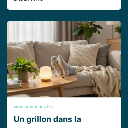
UN
BOUDIN
DE
PISCINE
AVEC
DE
LA
MOUSSE
EXPANSIVE
:
CE
QU’IL
FAUT
VRAIMENT
SAVOIR
MON JARDIN DE RÊVE
Un grillon dans la