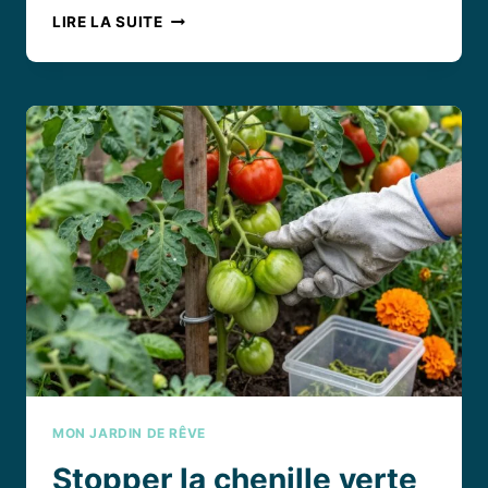
POURQUOI
LIRE LA SUITE
MON
TERREAU
N’ABSORBE
PLUS
L’EAU
?
SOLUTIONS
POUR
UN
TERREAU
SEC
ET
IMPERMÉABLE
MON JARDIN DE RÊVE
Stopper la chenille verte