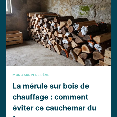
GRILLE
SANS
PERDRE
SON
SANG-
FROID
?
MON JARDIN DE RÊVE
La mérule sur bois de
chauffage : comment
éviter ce cauchemar du