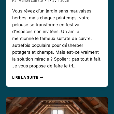
Par
Manon Laffitte
17 avril 2026
Vous rêvez d’un jardin sans mauvaises
herbes, mais chaque printemps, votre
pelouse se transforme en festival
d’espèces non invitées. Un ami a
mentionné le fameux sulfate de cuivre,
autrefois populaire pour désherber
potagers et champs. Mais est-ce vraiment
la solution miracle ? Spoiler : pas tout à fait.
Je vous propose de faire le tri…
DÉSHERBANT
LIRE LA SUITE
SULFATE
DE
CUIVRE
:
ENTRE
USAGES
D’HIER