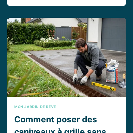
E
:
DÉCOUVREZ
LA
BEAUTÉ
INSOLITE
DES
PLANTES
AU
NOM
ÉNIGMATIQUE
MON JARDIN DE RÊVE
Comment poser des
caniveaux à grille sans