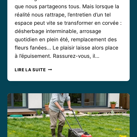
que nous partageons tous. Mais lorsque la
réalité nous rattrape, l’entretien d’un tel
espace peut vite se transformer en corvée :
désherbage interminable, arrosage
quotidien en plein été, remplacement des
fleurs fanées… Le plaisir laisse alors place
à l’épuisement. Rassurez-vous, il…
JARDIN
LIRE LA SUITE
FACILE
:
LE
SECRET
DES
BORDURES
FLEURIES
QUI
NE
DEMANDENT