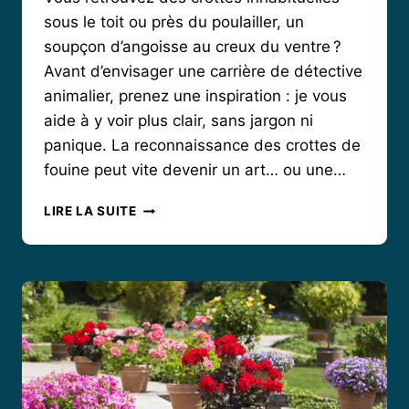
sous le toit ou près du poulailler, un
soupçon d’angoisse au creux du ventre ?
Avant d’envisager une carrière de détective
animalier, prenez une inspiration : je vous
aide à y voir plus clair, sans jargon ni
panique. La reconnaissance des crottes de
fouine peut vite devenir un art… ou une…
COMMENT
LIRE LA SUITE
RECONNAÎTRE
LA
CROTTE
DE
FOUINE
ET
AGIR
EFFICACEMENT
CHEZ
SOI