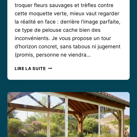
troquer fleurs sauvages et trèfles contre
cette moquette verte, mieux vaut regarder
la réalité en face : derrière l’image parfaite,
ce type de pelouse cache bien des
inconvénients. Je vous propose un tour
d’horizon concret, sans tabous ni jugement
(promis, personne ne viendra…
POURQUOI
LIRE LA SUITE
LE
GAZON
ANGLAIS
N’EST
PAS
TOUJOURS
LA
MEILLEURE
OPTION
POUR