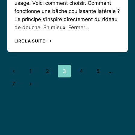
usage. Voici comment choisir. Comment
fonctionne une bâche coulissante latérale ?
Le principe s’inspire directement du rideau
de douche. En mieux. Fermer…
QUELLE
LIRE LA SUITE
BÂCHE
COULISSANTE
CHOISIR
POUR
Navigation
Page
1
2
3
4
5
…
SA
TERRASSE
de
précédente
Page
7
?
page
suivante
Les articles les plus lus