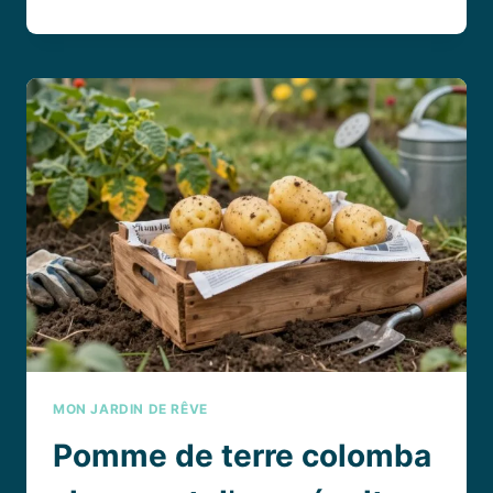
PLANTE
GOUTTE
DE
SANG
:
ÉCLAT
ROUGE
AU
JARDIN
OU
EN
POT
MON JARDIN DE RÊVE
Pomme de terre colomba