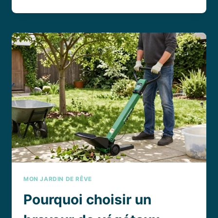
DE
TERRE
COLOMBA
:
LE
SECRET
D’UNE
RÉCOLTE
EXPRESS,
DORÉE
ET
SAVOUREUSE
MON JARDIN DE RÊVE
Pourquoi choisir un