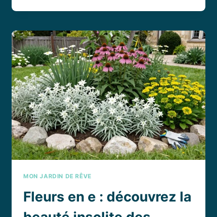
CHOISIR
UN
BROYEUR
DE
VÉGÉTAUX
PARKSIDE
POUR
ENTRETENIR
SON
JARDIN
?
MON JARDIN DE RÊVE
Fleurs en e : découvrez la