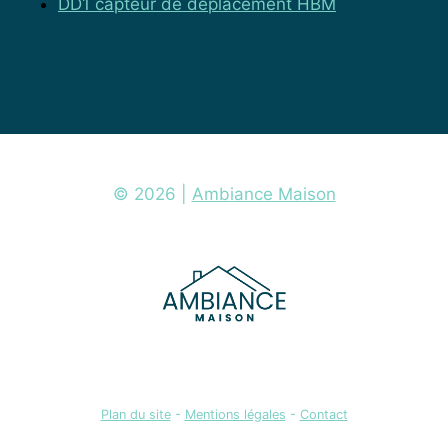
DD1 capteur de déplacement HBM
© 2026 |
Ambiance Maison
Plan du site
-
Mentions légales
-
Contact