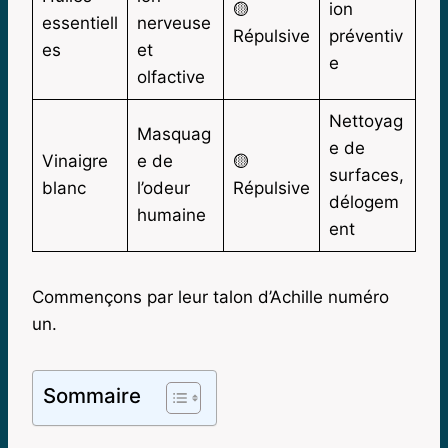
🟡
ion
essentiell
nerveuse
Répulsive
préventiv
es
et
e
olfactive
Nettoyag
Masquag
e de
Vinaigre
e de
🟡
surfaces,
blanc
l’odeur
Répulsive
délogem
humaine
ent
Commençons par leur talon d’Achille numéro
un.
Sommaire