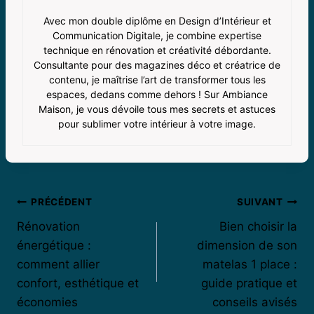
Avec mon double diplôme en Design d’Intérieur et
Communication Digitale, je combine expertise
technique en rénovation et créativité débordante.
Consultante pour des magazines déco et créatrice de
contenu, je maîtrise l’art de transformer tous les
espaces, dedans comme dehors ! Sur Ambiance
Maison, je vous dévoile tous mes secrets et astuces
pour sublimer votre intérieur à votre image.
Navigation
PRÉCÉDENT
SUIVANT
Rénovation
Bien choisir la
de
énergétique :
dimension de son
l’article
comment allier
matelas 1 place :
confort, esthétique et
guide pratique et
économies
conseils avisés