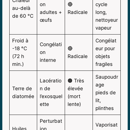
Chaleur
on
🔴
cycle
au-delà
adultes +
Radicale
long,
de 60 °C
œufs
nettoyeur
vapeur
Froid à
Congélat
Congélati
-18 °C
🔴
eur pour
on
(72 h
Radicale
objets
interne
min.)
fragiles
Saupoudr
Lacératio
🟠 Très
age
Terre de
n de
élevée
pieds de
diatomée
l’exosquel
(mort
lit,
ette
lente)
plinthes
Perturbat
Vaporisat
Huiles
ion