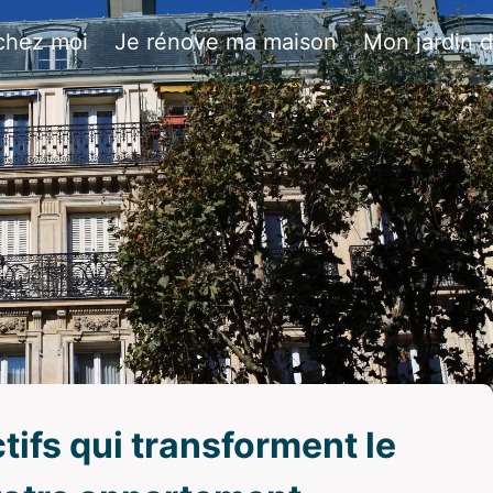
chez moi
Je rénove ma maison
Mon jardin 
ifs qui transforment le