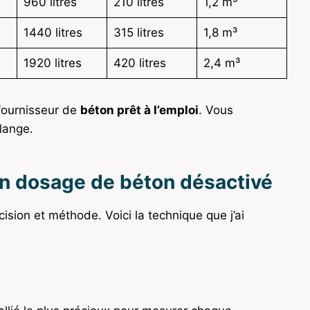
960 litres
210 litres
1,2 m³
1440 litres
315 litres
1,8 m³
1920 litres
420 litres
2,4 m³
 fournisseur de
béton prêt à l’emploi
. Vous
lange.
on dosage de béton désactivé
ision et méthode. Voici la technique que j’ai