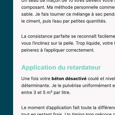
Un seau de maçon de 10 litres devient votre 
composant. Ma méthode personnelle commence 
sable. Je fais tourner ce mélange à sec pen
le ciment, puis l’eau par petites quantités.
La consistance parfaite se reconnaît facileme
vous l’inclinez sur la pelle. Trop liquide, vot
peinerez à l’appliquer correctement.
Application du retardateur
Une fois votre
béton désactivé
coulé et nivel
déterminante. Je le pulvérise uniformément 
entre 3 et 5 m² par litre.
Le moment d’application fait toute la différe
tout en restant frais. Un timing trop précoce d