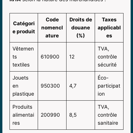
Code
Droits de
Taxes
Catégori
nomencl
douane
applicabl
e produit
ature
(%)
es
Vêtemen
TVA,
ts
610900
12
contrôle
textiles
sécurité
Jouets
Éco-
en
950300
4,7
participat
plastique
ion
Produits
TVA,
alimentai
200990
8,5
contrôle
res
sanitaire