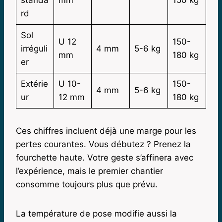
rd
Sol
U 12
150-
irréguli
4 mm
5-6 kg
mm
180 kg
er
Extérie
U 10-
150-
4 mm
5-6 kg
ur
12 mm
180 kg
Ces chiffres incluent déjà une marge pour les
pertes courantes. Vous débutez ? Prenez la
fourchette haute. Votre geste s’affinera avec
l’expérience, mais le premier chantier
consomme toujours plus que prévu.
La température de pose modifie aussi la