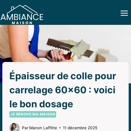
Aller
au
contenu
Épaisseur de colle pour
carrelage 60×60 : voici
le bon dosage
JE RÉNOVE MA MAISON
Par
Manon Laffitte
11 décembre 2025