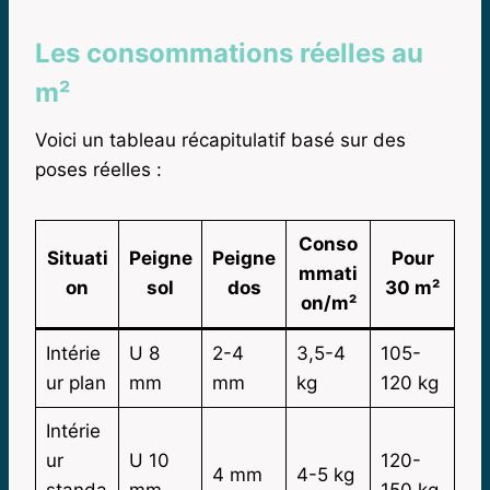
Les consommations réelles au
m²
Voici un tableau récapitulatif basé sur des
poses réelles :
Conso
Situati
Peigne
Peigne
Pour
mmati
on
sol
dos
30 m²
on/m²
Intérie
U 8
2-4
3,5-4
105-
ur plan
mm
mm
kg
120 kg
Intérie
ur
U 10
120-
4 mm
4-5 kg
standa
mm
150 kg