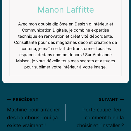
Manon Laffitte
Avec mon double diplôme en Design d’Intérieur et
Communication Digitale, je combine expertise
technique en rénovation et créativité débordante.
Consultante pour des magazines déco et créatrice de
contenu, je maîtrise l’art de transformer tous les
espaces, dedans comme dehors ! Sur Ambiance
Maison, je vous dévoile tous mes secrets et astuces
pour sublimer votre intérieur à votre image.
Navigation
PRÉCÉDENT
SUIVANT
Machine pour arracher
Porte coupe-feu :
de
des bambous : oui ça
comment bien la
l’article
existe vraiment !
choisir et l’installer ?