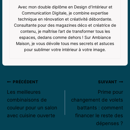
Avec mon double diplôme en Design d’Intérieur et
Communication Digitale, je combine expertise
technique en rénovation et créativité débordante.
Consultante pour des magazines déco et créatrice de
contenu, je maîtrise l’art de transformer tous les
espaces, dedans comme dehors ! Sur Ambiance
Maison, je vous dévoile tous mes secrets et astuces
pour sublimer votre intérieur à votre image.
Navigation
PRÉCÉDENT
SUIVANT
Les meilleures
Prime pour
de
combinaisons de
changement de volets
l’article
couleur pour un salon
battants : comment
avec cuisine ouverte
financer le reste des
dépenses ?