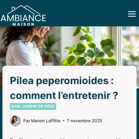
Aller
au
contenu
Pilea peperomioides :
comment l’entretenir ?
MON JARDIN DE RÊVE
Par
Manon Laffitte
7 novembre 2025