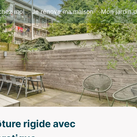
chez moi
Je rénove ma maison
Mon jardin 
ure rigide avec