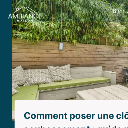
Aller
Bien 
au
contenu
Comment poser une clôt