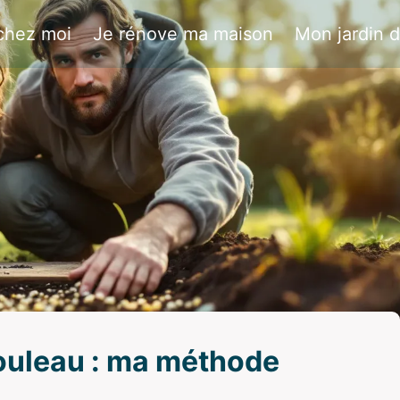
chez moi
Je rénove ma maison
Mon jardin 
ouleau : ma méthode