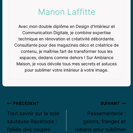
Manon Laffitte
Avec mon double diplôme en Design d’Intérieur et
Communication Digitale, je combine expertise
technique en rénovation et créativité débordante.
Consultante pour des magazines déco et créatrice de
contenu, je maîtrise l’art de transformer tous les
espaces, dedans comme dehors ! Sur Ambiance
Maison, je vous dévoile tous mes secrets et astuces
pour sublimer votre intérieur à votre image.
Navigation
PRÉCÉDENT
SUIVANT
Tout savoir sur la scie
Passementerie :
de
sauteuse Racetools :
galons, franges et
l’article
l’alliée des coupes
rubans pour sublimer