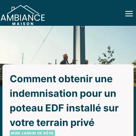
Aller
au
contenu
Comment obtenir une
indemnisation pour un
poteau EDF installé sur
votre terrain privé
MON JARDIN DE RÊVE