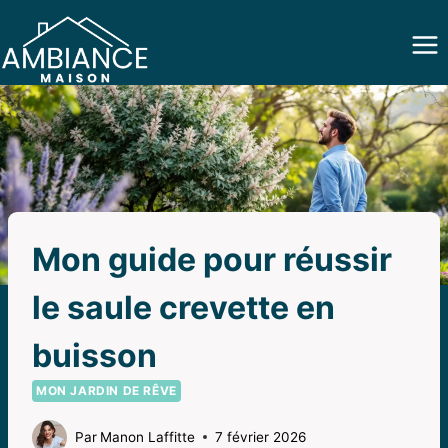
Aller
au
contenu
Mon guide pour réussir
le saule crevette en
buisson
MON JARDIN DE RÊVE
Par
Manon Laffitte
7 février 2026