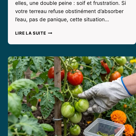
elles, une double peine : soif et frustration. Si
votre terreau refuse obstinément d’absorber
l’eau, pas de panique, cette situation…
POURQUOI
LIRE LA SUITE
MON
TERREAU
N’ABSORBE
PLUS
L’EAU
?
SOLUTIONS
POUR
UN
TERREAU
SEC
ET
IMPERMÉABLE