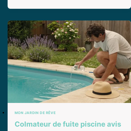
DÉMONTER
UNE
LAME
DE
TONDEUSE
GRIPPÉE
SANS
STRESS
ET
SANS
BOBO
?
MON JARDIN DE RÊVE
Colmateur de fuite piscine avis