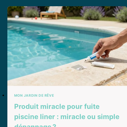
PISCINE
AVIS
:
CE
QU’IL
FAUT
VRAIMENT
SAVOIR
AVANT
DE
PLONGER
MON JARDIN DE RÊVE
Produit miracle pour fuite
piscine liner : miracle ou simple
dépannage ?