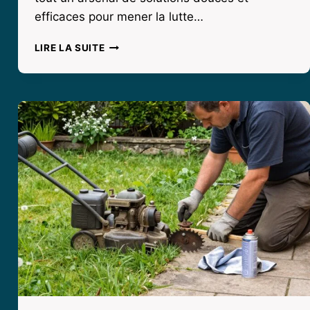
efficaces pour mener la lutte…
STOPPER
LIRE LA SUITE
LA
CHENILLE
VERTE
SUR
LES
TOMATES
:
TOUTES
LES
ASTUCES
NATURELLES
POUR
PROTÉGER
VOTRE
POTAGER