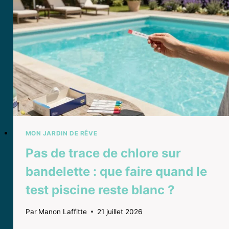
MIRACLE
OU
SIMPLE
DÉPANNAGE ?
MON JARDIN DE RÊVE
Pas de trace de chlore sur
bandelette : que faire quand le
test piscine reste blanc ?
Par
Manon Laffitte
21 juillet 2026