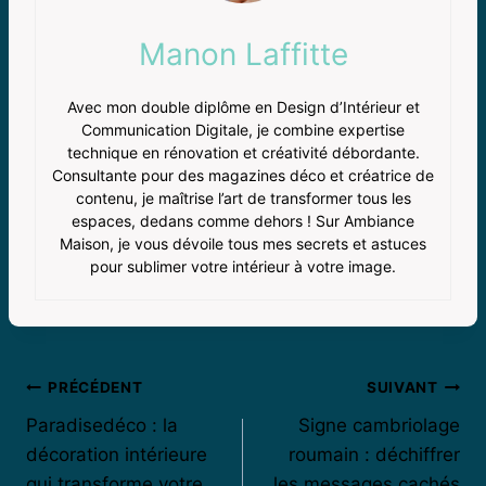
Manon Laffitte
Avec mon double diplôme en Design d’Intérieur et
Communication Digitale, je combine expertise
technique en rénovation et créativité débordante.
Consultante pour des magazines déco et créatrice de
contenu, je maîtrise l’art de transformer tous les
espaces, dedans comme dehors ! Sur Ambiance
Maison, je vous dévoile tous mes secrets et astuces
pour sublimer votre intérieur à votre image.
Navigation
PRÉCÉDENT
SUIVANT
Paradisedéco : la
Signe cambriolage
de
décoration intérieure
roumain : déchiffrer
l’article
qui transforme votre
les messages cachés