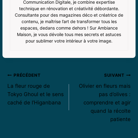
Communication Digitale, je combine expertise
technique en rénovation et créativité débordante.
Consultante pour des magazines déco et créatrice de
contenu, je maîtrise l’art de transformer tous les
espaces, dedans comme dehors ! Sur Ambiance
Maison, je vous dévoile tous mes secrets et astuces
pour sublimer votre intérieur à votre image.
Navigation
PRÉCÉDENT
SUIVANT
La fleur rouge de
Olivier en fleurs mais
de
Tokyo Ghoul et le sens
pas d’olives :
l’article
caché de l’Higanbana
comprendre et agir
quand la récolte
patiente