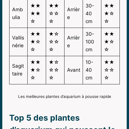
★★
★★
30-
★★
Amb
Arrièr
★★
☆☆
40
★☆
ulia
e
☆
☆
cm
☆
★★
★☆
30-
★★
Vallis
Arrièr
★☆
☆☆
100
★☆
nérie
e
☆
☆
cm
☆
★★
★☆
10-
★★
Sagit
★☆
☆☆
Avant
40
☆☆
taire
☆
☆
cm
☆
Les meilleures plantes d’aquarium à pousse rapide
Top 5 des plantes