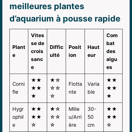
meilleures plantes
d’aquarium à pousse rapide
Vites
Com
se de
bat
Plant
Diffic
Posit
Haut
crois
des
e
ulté
ion
eur
sanc
algu
e
es
★★
★☆
★★
Corni
Flotta
Varia
★★
☆☆
★★
fle
nte
ble
★
☆
★
Hygr
★★
★☆
Milie
30-
★★
ophil
★★
☆☆
u/Arri
50
★★
e
☆
☆
ère
cm
☆