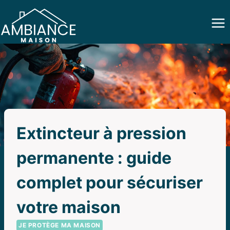
Aller
au
contenu
Extincteur à pression
permanente : guide
complet pour sécuriser
votre maison
JE PROTÈGE MA MAISON