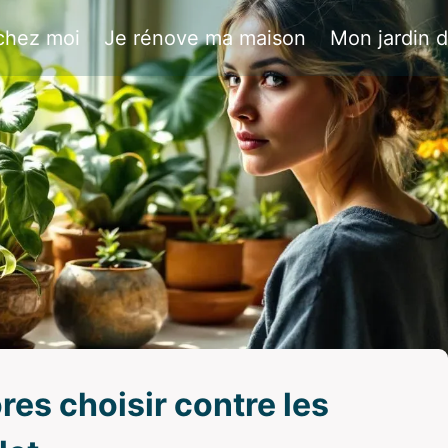
chez moi
Je rénove ma maison
Mon jardin 
res choisir contre les