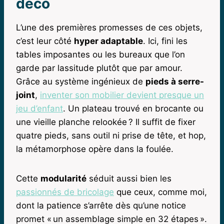
déco
L’une des premières promesses de ces objets,
c’est leur côté
hyper adaptable
. Ici, fini les
tables imposantes ou les bureaux que l’on
garde par lassitude plutôt que par amour.
Grâce au système ingénieux de
pieds à serre-
joint
,
inventer son mobilier devient presque un
jeu d’enfant
. Un plateau trouvé en brocante ou
une vieille planche relookée ? Il suffit de fixer
quatre pieds, sans outil ni prise de tête, et hop,
la métamorphose opère dans la foulée.
Cette
modularité
séduit aussi bien les
passionnés de bricolage
que ceux, comme moi,
dont la patience s’arrête dès qu’une notice
promet « un assemblage simple en 32 étapes ».