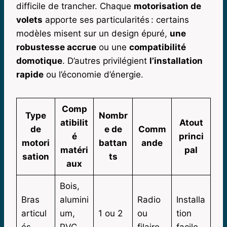
difficile de trancher. Chaque
motorisation de
volets
apporte ses particularités : certains
modèles misent sur un design épuré,
une
robustesse accrue
ou une
compatibilité
domotique
. D’autres privilégient
l’installation
rapide
ou l’économie d’énergie.
Comp
Type
Nombr
atibilit
Atout
de
e de
Comm
é
princi
motori
battan
ande
matéri
pal
sation
ts
aux
Bois,
Bras
alumini
Radio
Installa
articul
um,
1 ou 2
ou
tion
és
PVC,
filaire
facile