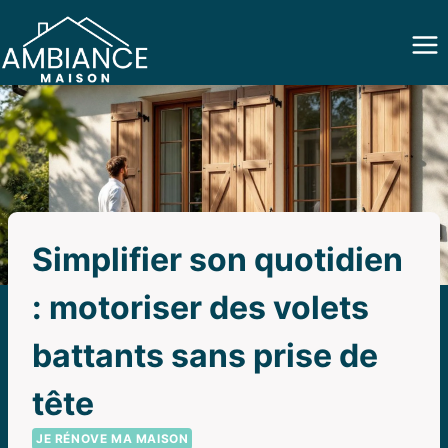
Aller
au
contenu
Simplifier son quotidien
: motoriser des volets
battants sans prise de
tête
JE RÉNOVE MA MAISON