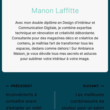
Manon Laffitte
Avec mon double diplôme en Design d’Intérieur et
Communication Digitale, je combine expertise
technique en rénovation et créativité débordante.
Consultante pour des magazines déco et créatrice de
contenu, je maîtrise l’art de transformer tous les
espaces, dedans comme dehors ! Sur Ambiance
Maison, je vous dévoile tous mes secrets et astuces
pour sublimer votre intérieur à votre image.
Navigation
PRÉCÉDENT
SUIVANT
Inconvénients à
Les meilleures
de
connaître avant
combinaisons de
l’article
d’adopter un volet
couleur pour un salon