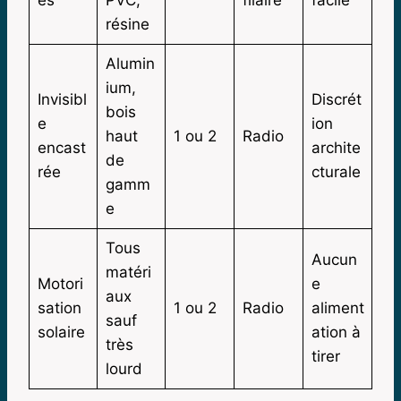
résine
Alumin
ium,
Invisibl
Discrét
bois
e
ion
haut
1 ou 2
Radio
encast
archite
de
rée
cturale
gamm
e
Tous
Aucun
matéri
Motori
e
aux
sation
1 ou 2
Radio
aliment
sauf
solaire
ation à
très
tirer
lourd